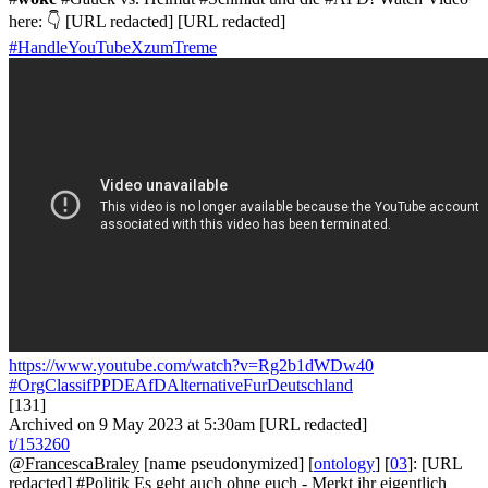
here: 👇 [URL redacted] [URL redacted]
#HandleYouTubeXzumTreme
https://www.youtube.com/watch?v=Rg2b1dWDw40
#OrgClassifPPDEAfDAlternativeFurDeutschland
[131]
Archived on 9 May 2023 at 5:30am [URL redacted]
t/153260
@FrancescaBraley
[name pseudonymized] [
ontology
] [
03
]: [URL
redacted] #Politik Es geht auch ohne euch - Merkt ihr eigentlich