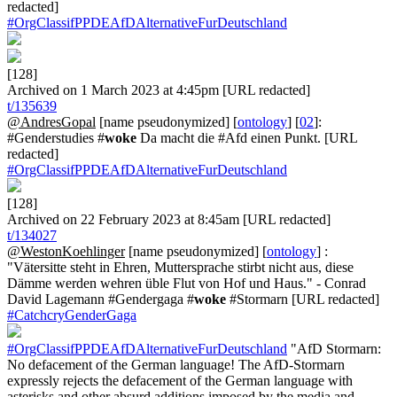
redacted]
#OrgClassifPPDEAfDAlternativeFurDeutschland
[128]
Archived on 1 March 2023 at 4:45pm [URL redacted]
t/135639
@AndresGopal
[name pseudonymized] [
ontology
] [
02
]:
#Genderstudies #
woke
Da macht die #Afd einen Punkt. [URL
redacted]
#OrgClassifPPDEAfDAlternativeFurDeutschland
[128]
Archived on 22 February 2023 at 8:45am [URL redacted]
t/134027
@WestonKoehlinger
[name pseudonymized] [
ontology
] :
"Vätersitte steht in Ehren, Muttersprache stirbt nicht aus, diese
Dämme werden wehren üble Flut von Hof und Haus." - Conrad
David Lagemann #Gendergaga #
woke
#Stormarn [URL redacted]
#CatchcryGenderGaga
#OrgClassifPPDEAfDAlternativeFurDeutschland
"AfD Stormarn:
No defacement of the German language! The AfD-Stormarn
expressly rejects the defacement of the German language with
asterisks and other absurd additions imposed by the media and