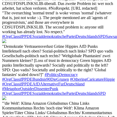
CDSUFDSPLINKSLIB-überall. Das zweite Problem ist: wer noch
arbeitet, hat schon verloren. #NoRespekt. [URL redacted]
"The overarching 'normal trend' is woke versus 'normal' (whatever
that is, just not woke :-). The people mentioned are all 'agents of
progressivism,' and those are everywhere in
CDSUFDSPLINKSLIB. The second problem is: anyone still
working has already lost. No respect."
#OrgClassifPPDESozialdemokratischeParteiDeutschlandsSPDSawsa
"Demokratie Vertrauensverlust Grüne Hippies AfD Punks
Intellektuell nach oben? Sozial-politisch nach links? SPD quo vadis
Gesellschafts-politisch nach rechts? 'Weltglobale Phantasien' zwei
Nummern kleiner? [Loss of trust in democracy Green hippies AfD
punks Intellectually upwards? Socially and politically to the left?
SPD: Quo vadis? Societally and politically to the right? 'Global
fantasies' scaled down?]"
#PoliticsDemocracy
#OrgClassifPPDEBundnis90DieGrunen
#OtheringCaricatureHippie
#OrgClassifPPDEAfDAlternativeFurDeutschland
#MetaphorOutsiderDissenterPunk
#OrgClassifPPDESozialdemokratischeParteiDeutschlandsSPD
"'die Welt': Klima Amazon Globalismus China Links
Kommunitarismus Rechts 'noch eine Welt': Klima Amazon
Spieler/Täter China Links/ Globalismus Rechts/ Kommunitarismus