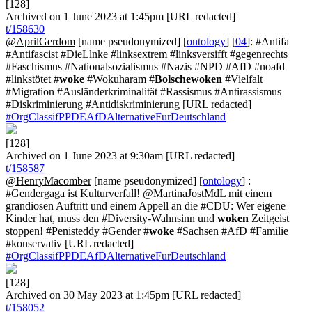
[128]
Archived on 1 June 2023 at 1:45pm [URL redacted]
t/158630
@AprilGerdom
[name pseudonymized] [
ontology
] [
04
]: #Antifa
#Antifascist #DieLlnke #linksextrem #linksversifft #gegenrechts
#Faschismus #Nationalsozialismus #Nazis #NPD #AfD #noafd
#linkstötet #
woke
#Wokuharam #
Bolschewoken
#Vielfalt
#Migration #Ausländerkriminalität #Rassismus #Antirassismus
#Diskriminierung #Antidiskriminierung [URL redacted]
#OrgClassifPPDEAfDAlternativeFurDeutschland
[128]
Archived on 1 June 2023 at 9:30am [URL redacted]
t/158587
@HenryMacomber
[name pseudonymized] [
ontology
] :
#Gendergaga ist Kulturverfall! @MartinaJostMdL mit einem
grandiosen Auftritt und einem Appell an die #CDU: Wer eigene
Kinder hat, muss den #Diversity-Wahnsinn und
woken
Zeitgeist
stoppen! #Penisteddy #Gender #
woke
#Sachsen #AfD #Familie
#konservativ [URL redacted]
#OrgClassifPPDEAfDAlternativeFurDeutschland
[128]
Archived on 30 May 2023 at 1:45pm [URL redacted]
t/158052