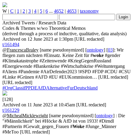
W
|
C
|
1
|
2
|
3
|
4
|
5
|
6
...
4652
|
4653
|
taxonomy
Archived Tweets / Research Data
Codes & Themes w/wo Theoretical Memos
(derived through a process of inductive, qualitative, data analysis)
Archived on 12 June 2023 at 1:30pm [URL redacted]
t/161494
@FrancescaBraley
[name pseudonymized] [
ontology
] [
03
]: Wir
fliegen zum nächsten #Einsatz. Keine Zeit für #
woke
#gender
#Klimakatastrophe #Zeitenwende #KriegGegenRussland
#Energiewende #Bankenkrise #Wirtschaftskrise #Weltuntergang
#Aliens #Pandemie #AirDefender2023 !#SPD #FDP #CDU #CSU
#Linke #Grünen #AFD #EU #EUKommission… [URL redacted]
[URL redacted]
#OrgClassifPPDEAfDAlternativeFurDeutschland
[128]
Archived on 11 June 2023 at 10:45am [URL redacted]
t/161229
@MichealMicklewright
[name pseudonymized] [
ontology
] : Die
"#Männlichkeit" bei #Höcke & AfD ist von 1933! #Dirndl
#Partnerin #Gewalt_gegen_Frauen #
Woke
#Junge_Männer
#MeToo [URL redacted]