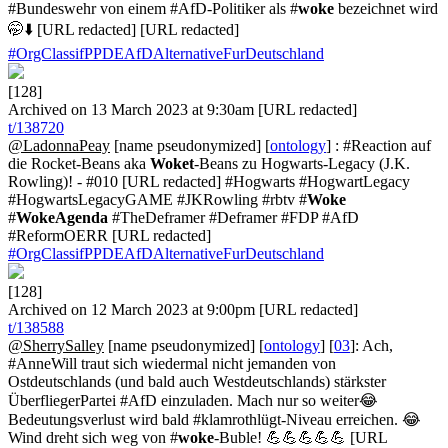
#Bundeswehr von einem #AfD-Politiker als #
woke
bezeichnet wird
🤭⬇️ [URL redacted] [URL redacted]
#OrgClassifPPDEAfDAlternativeFurDeutschland
[128]
Archived on 13 March 2023 at 9:30am [URL redacted]
t/138720
@LadonnaPeay
[name pseudonymized] [
ontology
] : #Reaction auf
die Rocket-Beans aka
Woket
-Beans zu Hogwarts-Legacy (J.K.
Rowling)! - #010 [URL redacted] #Hogwarts #HogwartLegacy
#HogwartsLegacyGAME #JKRowling #rbtv #
Woke
#
WokeAgenda
#TheDeframer #Deframer #FDP #AfD
#ReformOERR [URL redacted]
#OrgClassifPPDEAfDAlternativeFurDeutschland
[128]
Archived on 12 March 2023 at 9:00pm [URL redacted]
t/138588
@SherrySalley
[name pseudonymized] [
ontology
] [
03
]: Ach,
#AnneWill traut sich wiedermal nicht jemanden von
Ostdeutschlands (und bald auch Westdeutschlands) stärkster
ÜberfliegerPartei #AfD einzuladen. Mach nur so weiter😂
Bedeutungsverlust wird bald #klamrothlügt-Niveau erreichen. 😂
Wind dreht sich weg von #
woke
-Buble! 💪💪💪💪💪 [URL