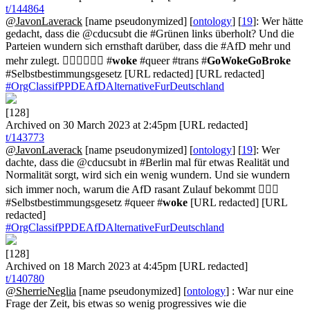
t/144864
@JavonLaverack
[name pseudonymized] [
ontology
] [
19
]: Wer hätte
gedacht, dass die @cducsubt die #Grünen links überholt? Und die
Parteien wundern sich ernsthaft darüber, dass die #AfD mehr und
mehr zulegt. 🤷🏻‍♂️🤦🏻‍♂️ #
woke
#queer #trans #
GoWokeGoBroke
#Selbstbestimmungsgesetz [URL redacted] [URL redacted]
#OrgClassifPPDEAfDAlternativeFurDeutschland
[128]
Archived on 30 March 2023 at 2:45pm [URL redacted]
t/143773
@JavonLaverack
[name pseudonymized] [
ontology
] [
19
]: Wer
dachte, dass die @cducsubt in #Berlin mal für etwas Realität und
Normalität sorgt, wird sich ein wenig wundern. Und sie wundern
sich immer noch, warum die AfD rasant Zulauf bekommt 🤷🏻‍♂️
#Selbstbestimmungsgesetz #queer #
woke
[URL redacted] [URL
redacted]
#OrgClassifPPDEAfDAlternativeFurDeutschland
[128]
Archived on 18 March 2023 at 4:45pm [URL redacted]
t/140780
@SherrieNeglia
[name pseudonymized] [
ontology
] : War nur eine
Frage der Zeit, bis etwas so wenig progressives wie die