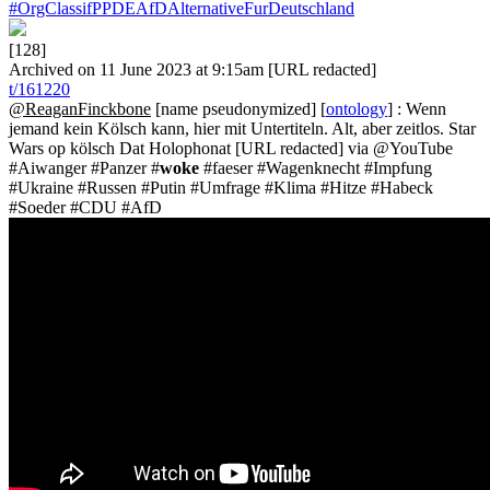
#OrgClassifPPDEAfDAlternativeFurDeutschland
[128]
Archived on 11 June 2023 at 9:15am [URL redacted]
t/161220
@ReaganFinckbone
[name pseudonymized] [
ontology
] : Wenn
jemand kein Kölsch kann, hier mit Untertiteln. Alt, aber zeitlos. Star
Wars op kölsch Dat Holophonat [URL redacted] via @YouTube
#Aiwanger #Panzer #
woke
#faeser #Wagenknecht #Impfung
#Ukraine #Russen #Putin #Umfrage #Klima #Hitze #Habeck
#Soeder #CDU #AfD