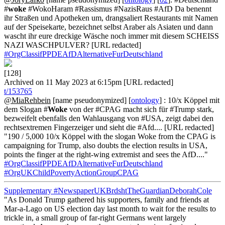
#
woke
#WokoHaram #Rassismus #NazisRaus #AfD Da benennt
ihr Straßen und Apotheken um, drangsaliert Restaurants mit Namen
auf der Speisekarte, bezeichnet selbst Araber als Asiaten und dann
wascht ihr eure dreckige Wäsche noch immer mit diesem SCHEISS
NAZI WASCHPULVER? [URL redacted]
#OrgClassifPPDEAfDAlternativeFurDeutschland
[128]
Archived on 11 May 2023 at 6:15pm [URL redacted]
t/153765
@MiaRehbein
[name pseudonymized] [
ontology
] : 10/x Köppel mit
dem Slogan #
Woke
von der #CPAG macht sich für #Trump stark,
bezweifelt ebenfalls den Wahlausgang von #USA, zeigt dabei den
rechtsextremen Fingerzeiger und sieht die #Afd.... [URL redacted]
"190 / 5,000 10/x Köppel with the slogan Woke from the CPAG is
campaigning for Trump, also doubts the election results in USA,
points the finger at the right-wing extremist and sees the AfD...."
#OrgClassifPPDEAfDAlternativeFurDeutschland
#OrgUKChildPovertyActionGroupCPAG
Supplementary
#NewspaperUKBrdshtTheGuardianDeborahCole
"As Donald Trump gathered his supporters, family and friends at
Mar-a-Lago on US election day last month to wait for the results to
trickle in, a small group of far-right Germans went largely