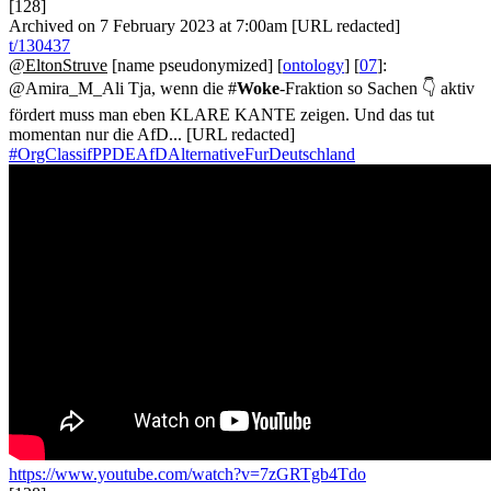
[128]
Archived on 7 February 2023 at 7:00am [URL redacted]
t/130437
@EltonStruve
[name pseudonymized] [
ontology
] [
07
]:
@Amira_M_Ali Tja, wenn die #
Woke
-Fraktion so Sachen 👇 aktiv
fördert muss man eben KLARE KANTE zeigen. Und das tut
momentan nur die AfD... [URL redacted]
#OrgClassifPPDEAfDAlternativeFurDeutschland
https://www.youtube.com/watch?v=7zGRTgb4Tdo