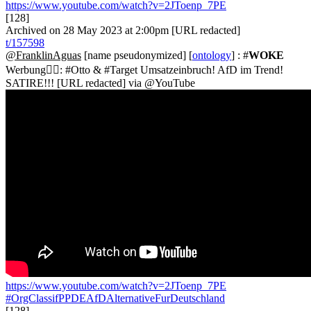
https://www.youtube.com/watch?v=2JToenp_7PE
[128]
Archived on 28 May 2023 at 2:00pm [URL redacted]
t/157598
@FranklinAguas
[name pseudonymized] [
ontology
] : #
WOKE
Werbung🏳️‍🌈: #Otto & #Target Umsatzeinbruch! AfD im Trend!
SATIRE!!! [URL redacted] via @YouTube
https://www.youtube.com/watch?v=2JToenp_7PE
#OrgClassifPPDEAfDAlternativeFurDeutschland
[128]