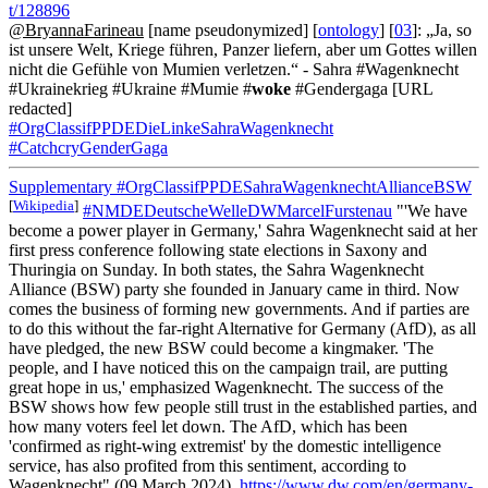
t/128896
@BryannaFarineau
[name pseudonymized] [
ontology
] [
03
]: „Ja, so
ist unsere Welt, Kriege führen, Panzer liefern, aber um Gottes willen
nicht die Gefühle von Mumien verletzen.“ - Sahra #Wagenknecht
#Ukrainekrieg #Ukraine️ #Mumie #
woke
#Gendergaga [URL
redacted]
#OrgClassifPPDEDieLinkeSahraWagenknecht
#CatchcryGenderGaga
Supplementary
#OrgClassifPPDESahraWagenknechtAllianceBSW
[
Wikipedia
]
#NMDEDeutscheWelleDWMarcelFurstenau
"'We have
become a power player in Germany,' Sahra Wagenknecht said at her
first press conference following state elections in Saxony and
Thuringia on Sunday. In both states, the Sahra Wagenknecht
Alliance (BSW) party she founded in January came in third. Now
comes the business of forming new governments. And if parties are
to do this without the far-right Alternative for Germany (AfD), as all
have pledged, the new BSW could become a kingmaker. 'The
people, and I have noticed this on the campaign trail, are putting
great hope in us,' emphasized Wagenknecht. The success of the
BSW shows how few people still trust in the established parties, and
how many voters feel let down. The AfD, which has been
'confirmed as right-wing extremist' by the domestic intelligence
service, has also profited from this sentiment, according to
Wagenknecht" (09 March 2024).
https://www.dw.com/en/germany-