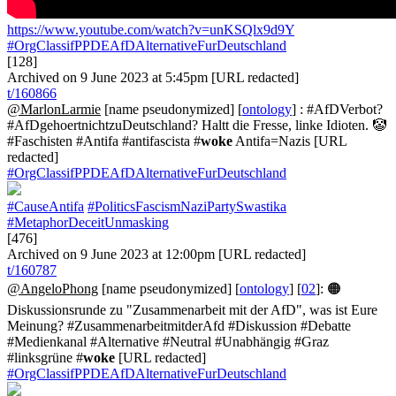
https://www.youtube.com/watch?v=unKSQlx9d9Y
#OrgClassifPPDEAfDAlternativeFurDeutschland
[128]
Archived on 9 June 2023 at 5:45pm [URL redacted]
t/160866
@MarlonLarmie
[name pseudonymized] [
ontology
] : #AfDVerbot?
#AfDgehoertnichtzuDeutschland? Haltt die Fresse, linke Idioten. 🤡
#Faschisten #Antifa #antifascista #
woke
Antifa=Nazis [URL
redacted]
#OrgClassifPPDEAfDAlternativeFurDeutschland
#CauseAntifa
#PoliticsFascismNaziPartySwastika
#MetaphorDeceitUnmasking
[476]
Archived on 9 June 2023 at 12:00pm [URL redacted]
t/160787
@AngeloPhong
[name pseudonymized] [
ontology
] [
02
]: 🟠
Diskussionsrunde zu "Zusammenarbeit mit der AfD", was ist Eure
Meinung? #ZusammenarbeitmitderAfd #Diskussion #Debatte
#Medienkanal #Alternative #Neutral #Unabhängig #Graz
#linksgrüne #
woke
[URL redacted]
#OrgClassifPPDEAfDAlternativeFurDeutschland