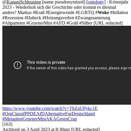
@KananiSchleuning
[name pseudonymized] [
ontology
] : Krisenjahr
2023 - Wiederholt sich die Geschichte oder kommt es diesmal
anders? Markus #Krall #Energiewende #LGBTQ #
Woke
#Inflation
#Rezession #Habeck #Heizungsverbot #Zwangssanierung
#Altparteien #GruenerMist #AFD #Gold #Silber [URL redacted]
https://www.youtube.com/watch?v=TbZaUPykc1E
#OrgClassifPPDEAfDAlternativeFurDeutschland
#MetaphorGruenerMistAKAGreenCrap
[163]
Archived on 3 April 2023 at 8:30pm [URL redacted]