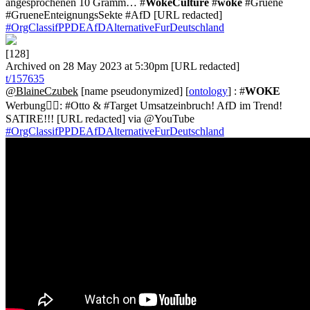
angesprochenen 10 Gramm… #
WokeCulture
#
woke
#Gruene
#GrueneEnteignungsSekte #AfD [URL redacted]
#OrgClassifPPDEAfDAlternativeFurDeutschland
[128]
Archived on 28 May 2023 at 5:30pm [URL redacted]
t/157635
@BlaineCzubek
[name pseudonymized] [
ontology
] : #
WOKE
Werbung🏳️‍🌈: #Otto & #Target Umsatzeinbruch! AfD im Trend!
SATIRE!!! [URL redacted] via @YouTube
#OrgClassifPPDEAfDAlternativeFurDeutschland