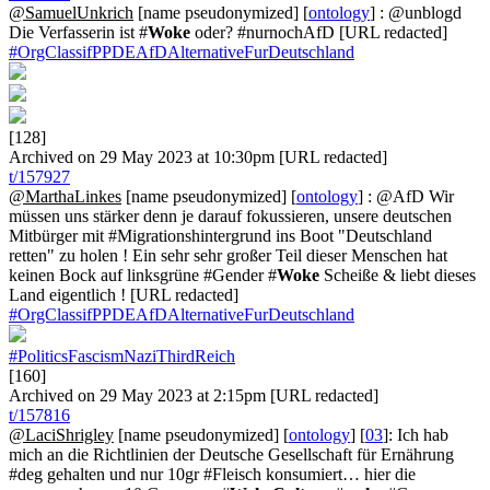
@SamuelUnkrich
[name pseudonymized] [
ontology
] : @unblogd
Die Verfasserin ist #
Woke
oder? #nurnochAfD [URL redacted]
#OrgClassifPPDEAfDAlternativeFurDeutschland
[128]
Archived on 29 May 2023 at 10:30pm [URL redacted]
t/157927
@MarthaLinkes
[name pseudonymized] [
ontology
] : @AfD Wir
müssen uns stärker denn je darauf fokussieren, unsere deutschen
Mitbürger mit #Migrationshintergrund ins Boot "Deutschland
retten" zu holen ! Ein sehr sehr großer Teil dieser Menschen hat
keinen Bock auf linksgrüne #Gender #
Woke
Scheiße & liebt dieses
Land eigentlich ! [URL redacted]
#OrgClassifPPDEAfDAlternativeFurDeutschland
#PoliticsFascismNaziThirdReich
[160]
Archived on 29 May 2023 at 2:15pm [URL redacted]
t/157816
@LaciShrigley
[name pseudonymized] [
ontology
] [
03
]: Ich hab
mich an die Richtlinien der Deutsche Gesellschaft für Ernährung
#deg gehalten und nur 10gr #Fleisch konsumiert… hier die