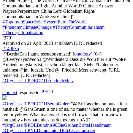
Arbeiter/Opfer ['The World': Climate Amazon Globalism China Left
Communitarianism Right 'Another World': Climate Amazon
Players/Perpetrators China Left/ Globalism Right/
Communitarianism Workers/Victims]"
#ToponymSpaceSolarSystemEarthTheWorld
#PhenomnClimateChange
#TheoryCommunitarianism
#TheoryGlobalisation
[379]
Archived on 21 April 2023 at 8:00am [URL redacted]
t/149635
@BerthaEap
[name pseudonymized] [
ontology
] [
04
]:
@EverydayisWedn3 @Windeater2 Dass die #cdu hier auf #
woke
Anbiederungskurs ist, ist schon länger klar. Siehe #Güler oder
unlängst @jm_luczak. Und @_FriedrichMerz schweigt. [URL
redacted] [URL redacted]
#OrgClassifPPDECDUFriedrichMerz
[
tweet
]
Context
response to:
#OrgClassifPPDECDUSerapGuler
: "@BriHasselmann puts it in a
nutshell: @GansGruen is one of us, no matter whether she is green,
red or yellow. What matters: she is not brown. That - our view of
humanity - is what unites us democrats. noAfD"
#OrgClassifPPDEBundnis90DieGrunenBrittaHasselmann
#OrgClassifPPNLDemocratenD66TessaGanserer