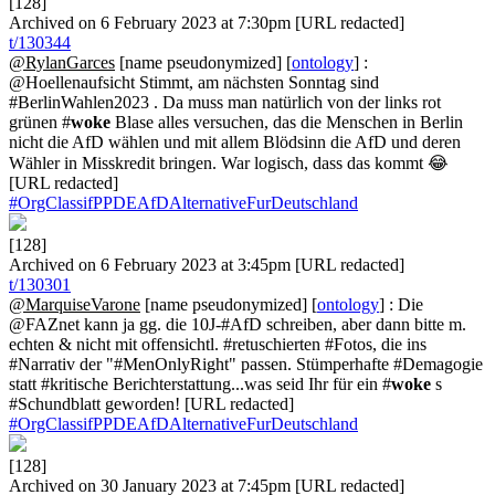
[128]
Archived on 6 February 2023 at 7:30pm [URL redacted]
t/130344
@RylanGarces
[name pseudonymized] [
ontology
] :
@Hoellenaufsicht Stimmt, am nächsten Sonntag sind
#BerlinWahlen2023 . Da muss man natürlich von der links rot
grünen #
woke
Blase alles versuchen, das die Menschen in Berlin
nicht die AfD wählen und mit allem Blödsinn die AfD und deren
Wähler in Misskredit bringen. War logisch, dass das kommt 😂
[URL redacted]
#OrgClassifPPDEAfDAlternativeFurDeutschland
[128]
Archived on 6 February 2023 at 3:45pm [URL redacted]
t/130301
@MarquiseVarone
[name pseudonymized] [
ontology
] : Die
@FAZnet kann ja gg. die 10J-#AfD schreiben, aber dann bitte m.
echten & nicht mit offensichtl. #retuschierten #Fotos, die ins
#Narrativ der "#MenOnlyRight" passen. Stümperhafte #Demagogie
statt #kritische Berichterstattung...was seid Ihr für ein #
woke
s
#Schundblatt geworden! [URL redacted]
#OrgClassifPPDEAfDAlternativeFurDeutschland
[128]
Archived on 30 January 2023 at 7:45pm [URL redacted]