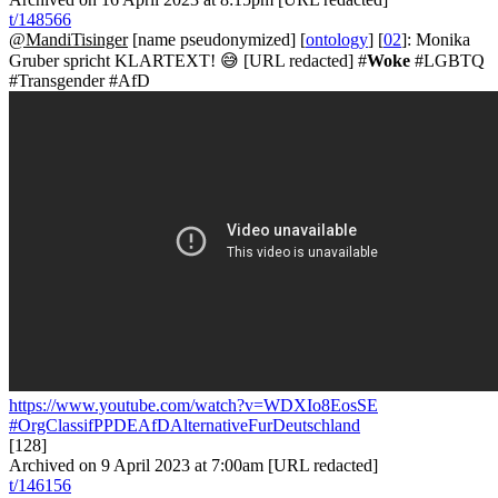
t/148566
@MandiTisinger
[name pseudonymized] [
ontology
] [
02
]: Monika
Gruber spricht KLARTEXT! 😅 [URL redacted] #
Woke
#LGBTQ
#Transgender #AfD
https://www.youtube.com/watch?v=WDXIo8EosSE
#OrgClassifPPDEAfDAlternativeFurDeutschland
[128]
Archived on 9 April 2023 at 7:00am [URL redacted]
t/146156