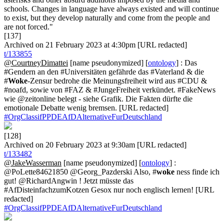
schools. Changes in language have always existed and will continue
to exist, but they develop naturally and come from the people and
are not forced."
[137]
Archived on 21 February 2023 at 4:30pm [URL redacted]
t/133855
@CourtneyDimattei
[name pseudonymized] [
ontology
] : Das
#Gendern an den #Universitäten gefährde das #Vaterland & die
#
Woke
-Zensur bedrohe die Meinungsfreiheit wird aus #CDU &
#noafd, sowie von #FAZ & #JungeFreiheit verkündet. #FakeNews
wie @zeitonline belegt - siehe Grafik. Die Fakten dürfte die
emotionale Debatte wenig bremsen. [URL redacted]
#OrgClassifPPDEAfDAlternativeFurDeutschland
[128]
Archived on 20 February 2023 at 9:30am [URL redacted]
t/133482
@JakeWasserman
[name pseudonymized] [
ontology
] :
@PoLette84621850 @Georg_Pazderski Also, #
woke
ness finde ich
gut! @RichardAngwin ! Jetzt müsste das
#AfDisteinfachzumKotzen Gesox nur noch englisch lernen! [URL
redacted]
#OrgClassifPPDEAfDAlternativeFurDeutschland