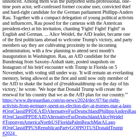
unnoticed. Among them was the purported semi-professional, one-
time porn actor, self-confessed former cocaine user, convicted thief
and hard-right candidate for the German parliament Phillipp-Anders
Rau. Together with a compact delegation of young political activists
and influencers, Rau posed for the cameras with the American
president-elect at his invitation, chanting 'Fight! Fight! Fight!' in
English and German. ... Alice Weidel, the AfD leader, became one
of the first politicians abroad to welcome Trump's victory, and party
members say they are cultivating proximity to the incoming
administration, with a few planning to attend next month's
inauguration in Washington. Rau, an AfD candidate for the
Bundestag from Saxony-Anhalt state, posted snapshots on
Instagram of his brief encounter with Trump in Florida on 5
November, with voting still under way. 'It will remain an everlasting
memory, being allowed as the first and until now only member of
the AfD to shake the hand of @realdonaldtrump on the day of his
victory,' he wrote. 'We hope that Donald Trump will create the
renewal for his country that we as the AfD plan for our country.'"
https://www.theguardian.com/us-news/2024/dec/07/far-right-
activists-from-germany-spent-us-election-day-at-trumps-mar-a-lago
#OrgClassifPPDEAfDAlternativeFurDeutschlandPhillippAndersRau
#OrgClassifPPDEAfDAlternativeFurDeutschlandAliceWeidel
#ToponymAmericaNorthUSFloridaPalmBeachMarALago
#OrgClassifPPUSRepublicanPartyGOPPOTUSDonaldTrump
#2024_