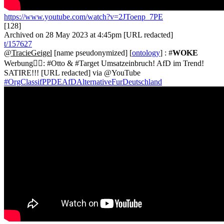
https://www.youtube.com/watch?v=2JToenp_7PE
[128]
Archived on 28 May 2023 at 4:45pm [URL redacted]
t/157627
@TracieGeigel
[name pseudonymized] [
ontology
] : #
WOKE
Werbung🏳️‍🌈: #Otto & #Target Umsatzeinbruch! AfD im Trend!
SATIRE!!! [URL redacted] via @YouTube
#OrgClassifPPDEAfDAlternativeFurDeutschland