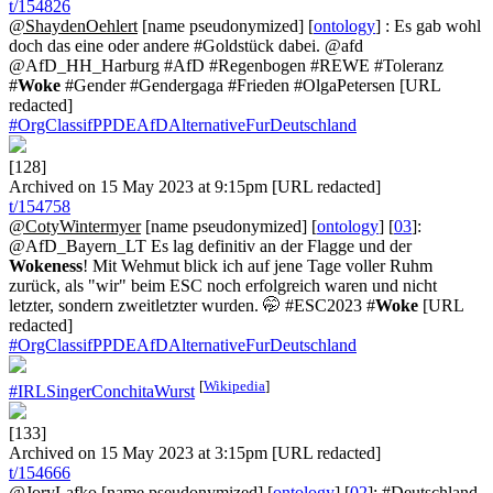
t/154826
@ShaydenOehlert
[name pseudonymized] [
ontology
] : Es gab wohl
doch das eine oder andere #Goldstück dabei. @afd
@AfD_HH_Harburg #AfD #Regenbogen #REWE #Toleranz
#
Woke
#Gender #Gendergaga #Frieden #OlgaPetersen [URL
redacted]
#OrgClassifPPDEAfDAlternativeFurDeutschland
[128]
Archived on 15 May 2023 at 9:15pm [URL redacted]
t/154758
@CotyWintermyer
[name pseudonymized] [
ontology
] [
03
]:
@AfD_Bayern_LT Es lag definitiv an der Flagge und der
Wokeness
! Mit Wehmut blick ich auf jene Tage voller Ruhm
zurück, als "wir" beim ESC noch erfolgreich waren und nicht
letzter, sondern zweitletzter wurden. 🤭 #ESC2023 #
Woke
[URL
redacted]
#OrgClassifPPDEAfDAlternativeFurDeutschland
[
Wikipedia
]
#IRLSingerConchitaWurst
[133]
Archived on 15 May 2023 at 3:15pm [URL redacted]
t/154666
@JoryLafko
[name pseudonymized] [
ontology
] [
02
]: #Deutschland