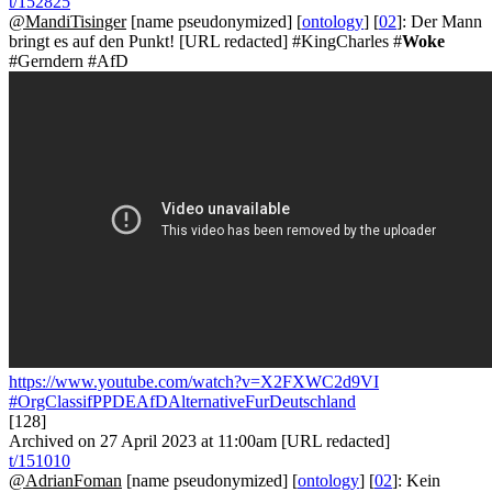
t/152825
@MandiTisinger
[name pseudonymized] [
ontology
] [
02
]: Der Mann
bringt es auf den Punkt! [URL redacted] #KingCharles #
Woke
#Gerndern #AfD
https://www.youtube.com/watch?v=X2FXWC2d9VI
#OrgClassifPPDEAfDAlternativeFurDeutschland
[128]
Archived on 27 April 2023 at 11:00am [URL redacted]
t/151010
@AdrianFoman
[name pseudonymized] [
ontology
] [
02
]: Kein