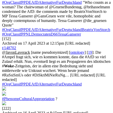
#OrgClassifPPDEAfDAlternativeFurDeutschland
"Who counts as a
woman? The chairwoman of @GrueneBundestag, @brihasselmann
condemned the AfD: the comments made by BeatrixVonStorch to
MP Tessa Ganserer @GansGruen were vile, homophobic and
deeply contemptuous of humanity. Tessa Ganserer @die_gruenen
Quote"
#OrgClassifPPDEAfDAlternativeFurDeutschlandBeatrixVonStorch
#OrgClassifPPNLDemocratenD66TessaGanserer
[152]
Archived on 17 April 2023 at 12:15pm [URL redacted]
t/148702
@JavonLaverack
[name pseudonymized] [
ontology
] [
19
]: Die
#Ampel fragt sich, wie es kommen konnte, dass die #AfD so viel
Zulauf erhält. Nun, eventuell liegt es am Propagieren des idiotischen
#
Woke
-Zeitgeists, der in allem eine Bedrohung sieht und
mittlerweile wie Unkraut wuchert. Wenn heute jemand
#RaSsiSmUs oder #DiSkriMiNieRuNg… [URL redacted] [URL
redacted]
#OrgClassifPPDEAfDAlternativeFurDeutschland
#PhenomnCulturalAppropriation
?
[222]
Archived on 16 April 2023 at 8:15pm [URL redacted]