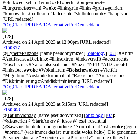
Politikwechsel in Berlin! #afd #berlin #bürgermeister
#bürgermeisterwahl #
woke
#linksgrün #links #grün #gendern
#klimawahn #multikulti #failedstate #shitholecountry #hauptstadt
[URL redacted]
#OrgClassifPPDEAfDAlternativeFurDeutschland
[128]
Archived on 24 April 2023 at 12:00pm [URL redacted]
t/150357
@LynettePanzone
[name pseudonymized] [
ontology
] [
02
]: #Antifa
#Antifascist #DieLlnke #linksextrem #linksversifft #gegenrechts
#Faschismus #Nationalsozialismus #Nazis #NPD #AfD #noafd
#linkstötet #
woke
#Wokuharam #
Bolschewoken
#Vielfalt
#Migration #Ausländerkriminalität #Rassismus #Antirassismus
#Diskriminierung #Antidiskriminierung [URL redacted]
#OrgClassifPPDEAfDAlternativeFurDeutschland
[128]
Archived on 24 April 2023 at 5:15am [URL redacted]
t/150308
@TatumMonday
[name pseudonymized] [
ontology
] [
07
]:
@gisagerich @StarkAngry @jusos @jessi_rosenthal
@SawsanChebli der übergeordnete "Normaltrend" ist #
woke
gegen
"#normal" (was immer das ist, nur nicht
woke
halt:-). Die genannten
Personen sind alle "Agenten von #Progressiv" und die gibt es in