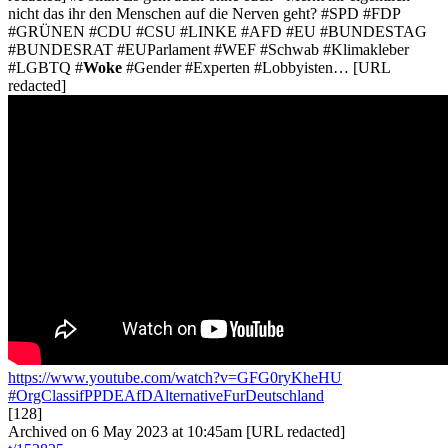
nicht das ihr den Menschen auf die Nerven geht? #SPD #FDP
#GRÜNEN #CDU #CSU #LINKE #AFD #EU #BUNDESTAG
#BUNDESRAT #EUParlament #WEF #Schwab #Klimakleber
#LGBTQ #
Woke
#Gender #Experten #Lobbyisten… [URL
redacted]
https://www.youtube.com/watch?v=GFG0ryKheHU
#OrgClassifPPDEAfDAlternativeFurDeutschland
[128]
Archived on 6 May 2023 at 10:45am [URL redacted]