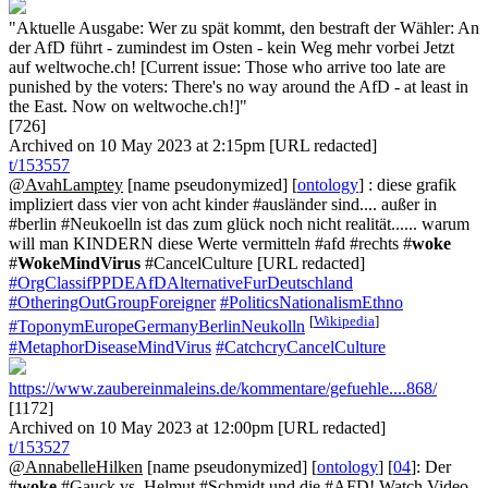
"Aktuelle Ausgabe: Wer zu spät kommt, den bestraft der Wähler: An
der AfD führt - zumindest im Osten - kein Weg mehr vorbei Jetzt
auf weltwoche.ch! [Current issue: Those who arrive too late are
punished by the voters: There's no way around the AfD - at least in
the East. Now on weltwoche.ch!]"
[726]
Archived on 10 May 2023 at 2:15pm [URL redacted]
t/153557
@AvahLamptey
[name pseudonymized] [
ontology
] : diese grafik
impliziert dass vier von acht kinder #ausländer sind.... außer in
#berlin #Neukoelln ist das zum glück noch nicht realität...... warum
will man KINDERN diese Werte vermitteln #afd #rechts #
woke
#
WokeMindVirus
#CancelCulture [URL redacted]
#OrgClassifPPDEAfDAlternativeFurDeutschland
#OtheringOutGroupForeigner
#PoliticsNationalismEthno
[
Wikipedia
]
#ToponymEuropeGermanyBerlinNeukolln
#MetaphorDiseaseMindVirus
#CatchcryCancelCulture
https://www.zaubereinmaleins.de/kommentare/gefuehle....868/
[1172]
Archived on 10 May 2023 at 12:00pm [URL redacted]
t/153527
@AnnabelleHilken
[name pseudonymized] [
ontology
] [
04
]: Der
#
woke
#Gauck vs. Helmut #Schmidt und die #AFD! Watch Video