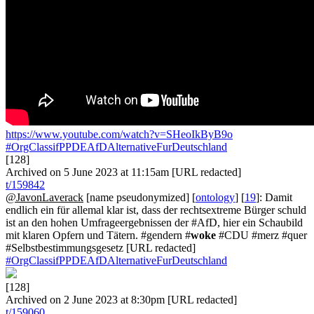
https://www.youtube.com/watch?v=SHeoIkByB9o
#OrgClassifPPDEAfDAlternativeFurDeutschland
[128]
Archived on 5 June 2023 at 11:15am [URL redacted]
t/159842
@JavonLaverack
[name pseudonymized] [
ontology
] [
19
]: Damit
endlich ein für allemal klar ist, dass der rechtsextreme Bürger schuld
ist an den hohen Umfrageergebnissen der #AfD, hier ein Schaubild
mit klaren Opfern und Tätern. #gendern #
woke
#CDU #merz #quer
#Selbstbestimmungsgesetz [URL redacted]
#OrgClassifPPDEAfDAlternativeFurDeutschland
[128]
Archived on 2 June 2023 at 8:30pm [URL redacted]
t/159060