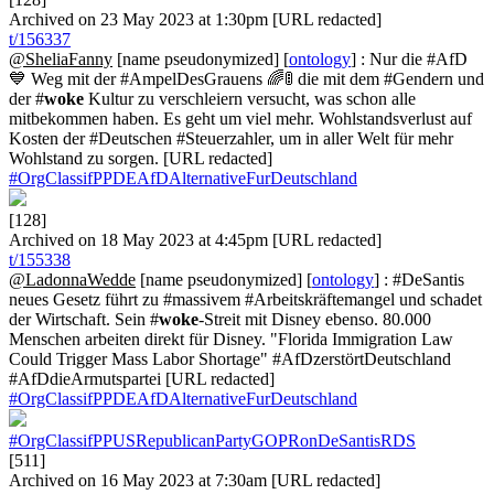
Archived on 23 May 2023 at 1:30pm [URL redacted]
t/156337
@SheliaFanny
[name pseudonymized] [
ontology
] : Nur die #AfD
💙 Weg mit der #AmpelDesGrauens 🌈🚦 die mit dem #Gendern und
der #
woke
Kultur zu verschleiern versucht, was schon alle
mitbekommen haben. Es geht um viel mehr. Wohlstandsverlust auf
Kosten der #Deutschen #Steuerzahler, um in aller Welt für mehr
Wohlstand zu sorgen. [URL redacted]
#OrgClassifPPDEAfDAlternativeFurDeutschland
[128]
Archived on 18 May 2023 at 4:45pm [URL redacted]
t/155338
@LadonnaWedde
[name pseudonymized] [
ontology
] : #DeSantis
neues Gesetz führt zu #massivem #Arbeitskräftemangel und schadet
der Wirtschaft. Sein #
woke
-Streit mit Disney ebenso. 80.000
Menschen arbeiten direkt für Disney. "Florida Immigration Law
Could Trigger Mass Labor Shortage" #AfDzerstörtDeutschland
#AfDdieArmutspartei [URL redacted]
#OrgClassifPPDEAfDAlternativeFurDeutschland
#OrgClassifPPUSRepublicanPartyGOPRonDeSantisRDS
[511]
Archived on 16 May 2023 at 7:30am [URL redacted]