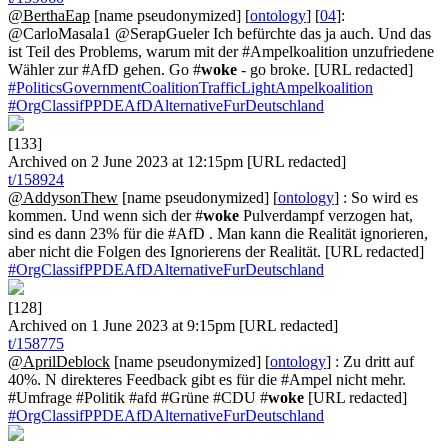
@BerthaEap
[name pseudonymized] [
ontology
] [
04
]:
@CarloMasala1 @SerapGueler Ich befürchte das ja auch. Und das
ist Teil des Problems, warum mit der #Ampelkoalition unzufriedene
Wähler zur #AfD gehen. Go #
woke
- go broke. [URL redacted]
#PoliticsGovernmentCoalitionTrafficLightAmpelkoalition
#OrgClassifPPDEAfDAlternativeFurDeutschland
[133]
Archived on 2 June 2023 at 12:15pm [URL redacted]
t/158924
@AddysonThew
[name pseudonymized] [
ontology
] : So wird es
kommen. Und wenn sich der #
woke
Pulverdampf verzogen hat,
sind es dann 23% für die #AfD . Man kann die Realität ignorieren,
aber nicht die Folgen des Ignorierens der Realität. [URL redacted]
#OrgClassifPPDEAfDAlternativeFurDeutschland
[128]
Archived on 1 June 2023 at 9:15pm [URL redacted]
t/158775
@AprilDeblock
[name pseudonymized] [
ontology
] : Zu dritt auf
40%. N direkteres Feedback gibt es für die #Ampel nicht mehr.
#Umfrage #Politik #afd #Grüne #CDU #
woke
[URL redacted]
#OrgClassifPPDEAfDAlternativeFurDeutschland