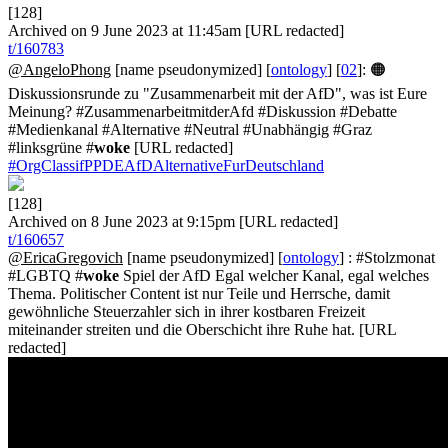
[128]
Archived on 9 June 2023 at 11:45am [URL redacted]
t/160783
@AngeloPhong
[name pseudonymized] [
ontology
] [
02
]: 🟠
Diskussionsrunde zu "Zusammenarbeit mit der AfD", was ist Eure
Meinung? #ZusammenarbeitmitderAfd #Diskussion #Debatte
#Medienkanal #Alternative #Neutral #Unabhängig #Graz
#linksgrüne #
woke
[URL redacted]
#OrgClassifPPDEAfDAlternativeFurDeutschland
[128]
Archived on 8 June 2023 at 9:15pm [URL redacted]
t/160657
@EricaGregovich
[name pseudonymized] [
ontology
] : #Stolzmonat
#LGBTQ #
woke
Spiel der AfD Egal welcher Kanal, egal welches
Thema. Politischer Content ist nur Teile und Herrsche, damit
gewöhnliche Steuerzahler sich in ihrer kostbaren Freizeit
miteinander streiten und die Oberschicht ihre Ruhe hat. [URL
redacted]